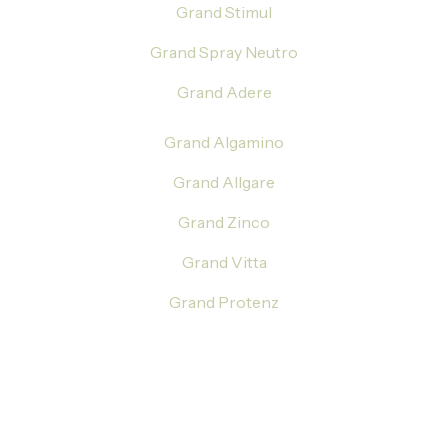
Grand Stimul
Grand Spray Neutro
Grand Adere
Grand Algamino
Grand Allgare
Grand Zinco
Grand Vitta
Grand Protenz
Pense grande.
Conte com a Grand.
© 2025 Copyright . Todos os direitos reservados. Desenvolvido por
Agência Mango.