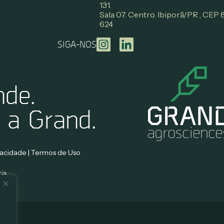
131.
Sala 07. Centro. Ibiporã/PR , CEP
624
SIGA-NOS
nde.
 a Grand.
ivacidade | Termos de Uso
cia