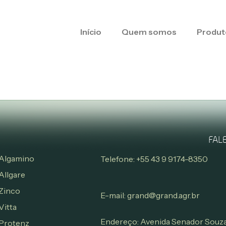
Início
Quem somos
Produt
FAL
Algamino
Telefone: +55 43 9 9174-8350
Allgare
Zinco
E-mail: grand@grand.agr.br
Vitta
Endereço: Avenida Senador Souza
Protenz