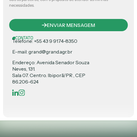
necessidades.
ENVIAR MENSAGEM
CONTATO
Telefone: +55 43 9 9174-8350
E-mail: grand@grand.agr.br
Endereço: Avenida Senador Souza
Neves, 131.
Sala 07. Centro. Ibiporã/PR , CEP
86.206-624